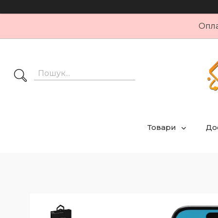
Опла
Товари
Дос