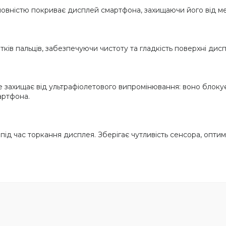
 повністю покриває дисплей смартфона, захищаючи його від м
тків пальців, забезпечуючи чистоту та гладкість поверхні дисп
е захищає від ультрафіолетового випромінювання: воно блокує 
артфона.
під час торкання дисплея. Зберігає чутливість сенсора, опти