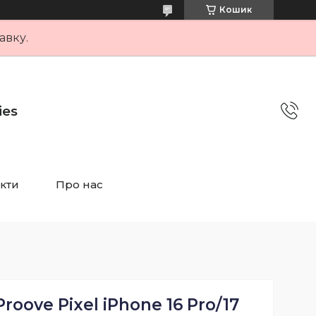
Кошик
авку.
ies
кти
Про нас
roove Pixel iPhone 16 Pro/17