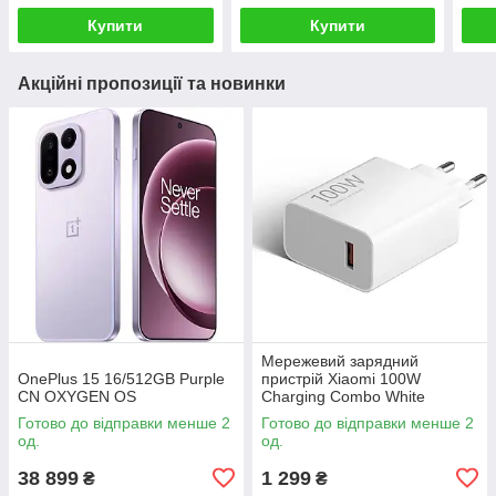
Купити
Купити
Акційні пропозиції та новинки
Мережевий зарядний
OnePlus 15 16/512GB Purple
пристрій Xiaomi 100W
CN OXYGEN OS
Charging Combo White
(BHR095VEU)(no box)
Готово до відправки менше 2
Готово до відправки менше 2
од.
од.
38 899
1 299
₴
₴