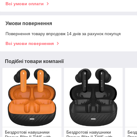
Всі умови оплати
Умови повернення
Повернення товару впродовж 14 днів за рахунок покупця
Всі умови повернення
Подібні товари компанії
Бездротові навушники
Бездротові навушники
Безд
Proove Blitz II TWS with
Proove Blitz II TWS with
Proo