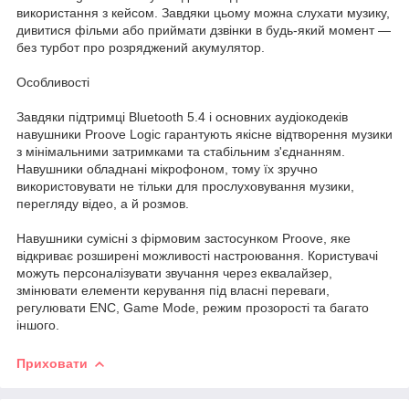
використання з кейсом. Завдяки цьому можна слухати музику,
дивитися фільми або приймати дзвінки в будь-який момент —
без турбот про розряджений акумулятор.
Особливості
Завдяки підтримці Bluetooth 5.4 і основних аудіокодеків
навушники Proove Logic гарантують якісне відтворення музики
з мінімальними затримками та стабільним з'єднанням.
Навушники обладнані мікрофоном, тому їх зручно
використовувати не тільки для прослуховування музики,
перегляду відео, а й розмов.
Навушники сумісні з фірмовим застосунком Proove, яке
відкриває розширені можливості настроювання. Користувачі
можуть персоналізувати звучання через еквалайзер,
змінювати елементи керування під власні переваги,
регулювати ENC, Game Mode, режим прозорості та багато
іншого.
Приховати