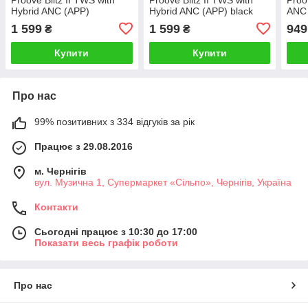
Hybrid ANC (APP)
Hybrid ANC (APP) black
ANC 
black/orange
matte
1 599
1 599
949
₴
₴
Купити
Купити
Про нас
99% позитивних з 334 відгуків за рік
Працює з 29.08.2016
м. Чернігів
вул. Музична 1, Супермаркет «Сільпо», Чернігів, Україна
Контакти
Сьогодні працює з 10:30 до 17:00
Показати весь графік роботи
Про нас