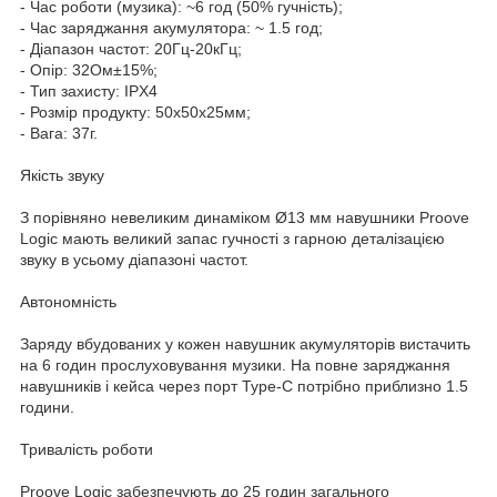
- Час роботи (музика): ~6 год (50% гучність);
- Час заряджання акумулятора: ~ 1.5 год;
- Діапазон частот: 20Гц-20кГц;
- Опір: 32Ом±15%;
- Тип захисту: IPX4
- Розмір продукту: 50х50х25мм;
- Вага: 37г.
Якість звуку
З порівняно невеликим динаміком Ø13 мм навушники Proove
Logic мають великий запас гучності з гарною деталізацією
звуку в усьому діапазоні частот.
Автономність
Заряду вбудованих у кожен навушник акумуляторів вистачить
на 6 годин прослуховування музики. На повне заряджання
навушників і кейса через порт Type-C потрібно приблизно 1.5
години.
Тривалість роботи
Proove Logic забезпечують до 25 годин загального