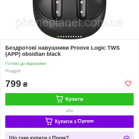
Бездротові навушники Proove Logic TWS
(APP) obsidian black
Готово до відправки
Роздріб
799
₴
Купити
або
Купити з
Що таке купити з Пром?