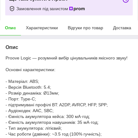
Замовлення під захистом
Опис
Характеристики
Відгуки про товар
Доставка
Опис
Proove Logic — розумний вибір цінувальників якісного звуку!
Основні характеристики:
- Матеріал: ABS;
- Версія Bluetooth: 5.4;
- Розмір динаміка: Ø13мм;
- Порт: Type-C;
- підтримувані профілі BT: A2DP, AVRCP, HFP, SPP;
- Аудіокодек: AAC, SBC;
- Ємність акумулятора кейса: 300 мА·год;
- Ємність акумулятора навушників: 35 мА·год;
- Тип акумулятора: літієвий;
- Час роботи (дзвінки): ~3.5 год (100% гучність);