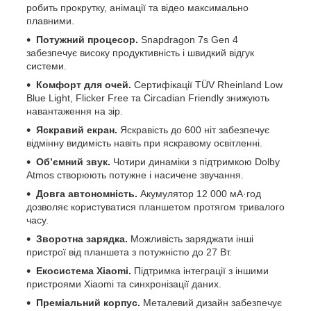
робить прокрутку, анімації та відео максимально
плавними.
Потужний процесор.
Snapdragon 7s Gen 4
забезпечує високу продуктивність і швидкий відгук
системи.
Комфорт для очей.
Сертифікації TÜV Rheinland Low
Blue Light, Flicker Free та Circadian Friendly знижують
навантаження на зір.
Яскравий екран.
Яскравість до 600 ніт забезпечує
відмінну видимість навіть при яскравому освітленні.
Об’ємний звук.
Чотири динаміки з підтримкою Dolby
Atmos створюють потужне і насичене звучання.
Довга автономність.
Акумулятор 12 000 мА·год
дозволяє користуватися планшетом протягом тривалого
часу.
Зворотна зарядка.
Можливість заряджати інші
пристрої від планшета з потужністю до 27 Вт.
Екосистема Xiaomi.
Підтримка інтеграції з іншими
пристроями Xiaomi та синхронізації даних.
Преміальний корпус.
Металевий дизайн забезпечує