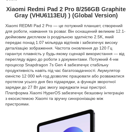
Xiaomi Redmi Pad 2 Pro 8/256GB Graphite
Gray (VHU6113EU) ) (Global Version)
Xiaomi REDMI Pad 2 Pro — це потужний планшет, створений
для роботи, навчання та розваг. Він оснащений великим 12.1-
дюймовим дисплеєм із роздільною здатністю 2.5K, який
передає понад 1.07 мільярда відтінків і забезпечує високу
деталізацію зображення. Частота оновлення до 120 Гц
гарантує плавність у будь-якому сценарії використання — від
перегляду відео до роботи з документами. Потужний 4-нм
процесор Snapdragon 7s Gen 4 забезпечує стабільну
продуктивність навіть під час багатозадачності. Акумулятор
ємністю 12 000 мА·год дозволяє працювати або розважатися
протягом усього дня без підзарядки, а функція зворотної
зарядки до 27 Вт дає змогу заряджати інші пристрої.
Платформа Xiaomi HyperOS забезпечує безшовну інтеграцію
з екосистемою Xiaomi та зручну синхронізацію між
пристроями.