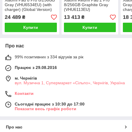
Xiaomi Pad 8 Pro 8/256GB
Xiaomi Redmi Pad 2 Pro
Xiao
Gray (VHU6534EU) (with
8/256GB Graphite Gray
Gray
charger) (Global Version)
(VHU6113EU)
char
24 489
13 413
18 
₴
₴
Купити
Купити
Про нас
99% позитивних з 334 відгуків за рік
Працює з 29.08.2016
м. Чернігів
вул. Музична 1, Супермаркет «Сільпо», Чернігів, Україна
Контакти
Сьогодні працює з 10:30 до 17:00
Показати весь графік роботи
Про нас