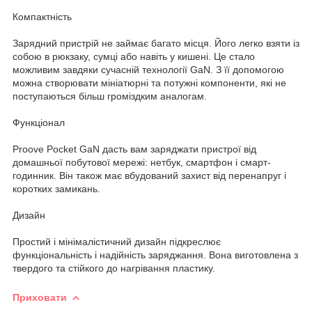
Компактність
Зарядний пристрій не займає багато місця. Його легко взяти із
собою в рюкзаку, сумці або навіть у кишені. Це стало
можливим завдяки сучасній технології GaN. З її допомогою
можна створювати мініатюрні та потужні компоненти, які не
поступаються більш громіздким аналогам.
Функціонал
Proove Pocket GaN дасть вам заряджати пристрої від
домашньої побутової мережі: нетбук, смартфон і смарт-
годинник. Він також має вбудований захист від перенапруг і
коротких замикань.
Дизайн
Простий і мінімалістичний дизайн підкреслює
функціональність і надійність заряджання. Вона виготовлена з
твердого та стійкого до нагрівання пластику.
Приховати