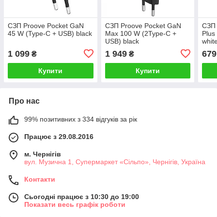
СЗП Proove Pocket GaN
СЗП Proove Pocket GaN
СЗП 
45 W (Type-C + USB) black
Max 100 W (2Type-C +
Plus
USB) black
whit
1 099
1 949
679
₴
₴
Купити
Купити
Про нас
99% позитивних з 334 відгуків за рік
Працює з 29.08.2016
м. Чернігів
вул. Музична 1, Супермаркет «Сільпо», Чернігів, Україна
Контакти
Сьогодні працює з 10:30 до 19:00
Показати весь графік роботи