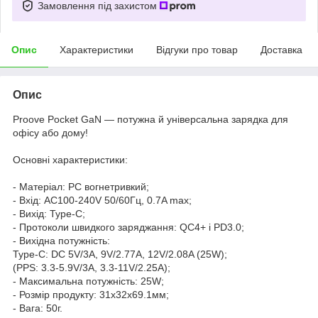
Замовлення під захистом
Опис
Характеристики
Відгуки про товар
Доставка
Опис
Proove Pocket GaN — потужна й універсальна зарядка для
офісу або дому!
Основні характеристики:
- Матеріал: PC вогнетривкий;
- Вхід: AC100-240V 50/60Гц, 0.7A max;
- Вихід: Type-C;
- Протоколи швидкого заряджання: QC4+ і PD3.0;
- Вихідна потужність:
Type-C: DC 5V/3A, 9V/2.77A, 12V/2.08A (25W);
(PPS: 3.3-5.9V/3A, 3.3-11V/2.25A);
- Максимальна потужність: 25W;
- Розмір продукту: 31x32x69.1мм;
- Вага: 50г.