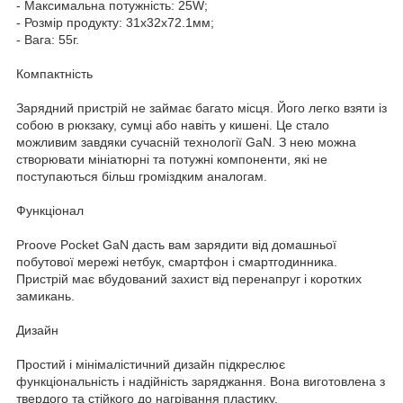
- Максимальна потужність: 25W;
- Розмір продукту: 31x32x72.1мм;
- Вага: 55г.
Компактність
Зарядний пристрій не займає багато місця. Його легко взяти із
собою в рюкзаку, сумці або навіть у кишені. Це стало
можливим завдяки сучасній технології GaN. З нею можна
створювати мініатюрні та потужні компоненти, які не
поступаються більш громіздким аналогам.
Функціонал
Proove Pocket GaN дасть вам зарядити від домашньої
побутової мережі нетбук, смартфон і смартгодинника.
Пристрій має вбудований захист від перенапруг і коротких
замикань.
Дизайн
Простий і мінімалістичний дизайн підкреслює
функціональність і надійність заряджання. Вона виготовлена з
твердого та стійкого до нагрівання пластику.