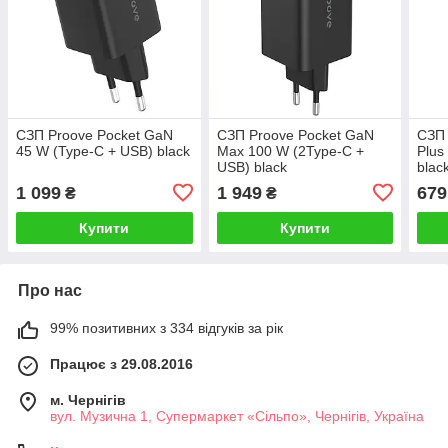
СЗП Proove Pocket GaN
СЗП Proove Pocket GaN
СЗП 
45 W (Type-C + USB) black
Max 100 W (2Type-C +
Plus
USB) black
blac
1 099
1 949
679
₴
₴
Купити
Купити
Про нас
99% позитивних з 334 відгуків за рік
Працює з 29.08.2016
м. Чернігів
вул. Музична 1, Супермаркет «Сільпо», Чернігів, Україна