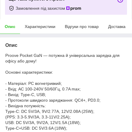
Замовлення під захистом
Опис
Характеристики
Відгуки про товар
Доставка
Опис
Proove Pocket GaN — потужна й універсальна зарядка для
офісу або дому!
Основні характеристики:
- Матеріал: PC вогнетривкий;
- Вхід: AC 100-240V 50/60Гц, 0.7A max;
- Вихід: Type-C, USB;
- Протоколи швидкого заряджання: QC4+, PD3.0;
- Вихідна потужність:
Type-C: DC 5V/3A, 9V/2.77A, 12V/2.08A (25W);
(PPS: 3.3-5.9V/3A, 3.3-11V/2.25A);
USB: DC 5V/3A, 9V/2A, 12V/1.5A (18W);
Type-C+USB: DC 5V/3.6A (18W);