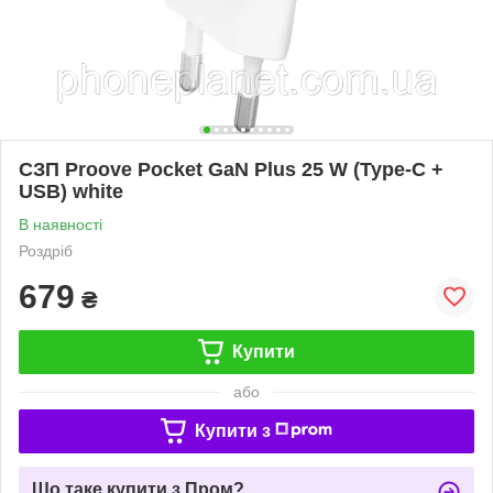
СЗП Proove Pocket GaN Plus 25 W (Type-C +
USB) white
В наявності
Роздріб
679
₴
Купити
або
Купити з
Що таке купити з Пром?