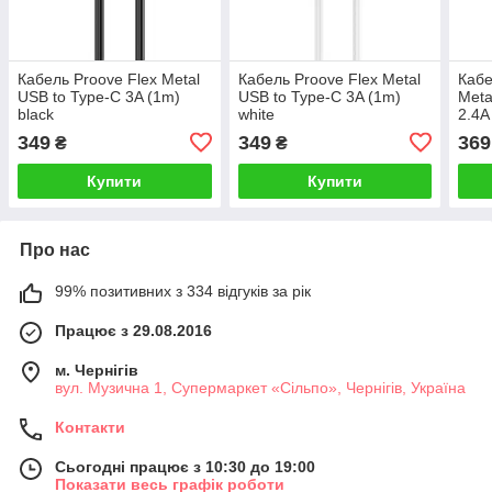
Кабель Proove Flex Metal
Кабель Proove Flex Metal
Кабе
USB to Type-C 3A (1m)
USB to Type-C 3A (1m)
Meta
black
white
2.4A
349
349
369
₴
₴
Купити
Купити
Про нас
99% позитивних з 334 відгуків за рік
Працює з 29.08.2016
м. Чернігів
вул. Музична 1, Супермаркет «Сільпо», Чернігів, Україна
Контакти
Сьогодні працює з 10:30 до 19:00
Показати весь графік роботи