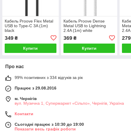
Кабель Proove Flex Metal
Кабель Proove Dense
Кабе
USB to Type-C 3A (1m)
Metal USB to Lightning
Meta
black
2.4A (1m) white
2.4A
349
369
279
₴
₴
Купити
Купити
Про нас
99% позитивних з 334 відгуків за рік
Працює з 29.08.2016
м. Чернігів
вул. Музична 1, Супермаркет «Сільпо», Чернігів, Україна
Контакти
Сьогодні працює з 10:30 до 19:00
Показати весь графік роботи