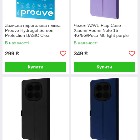
Захисна гідрогелева плівка
Чехол WAVE Flap Case
Proove Hydrogel Screen
Xiaomi Redmi Note 15
Protection BASIC Clear
4G/5G/Poco M8 light purple
В наявності
В наявності
299
349
₴
₴
Купити
Купити